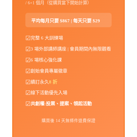
/ 6+1 個月（從購買當下開始計算）
平均每月只要 $867 | 每天只要 $29
☑
完整 6 大訓練場
☑
3 場外部講師講座 | 會員期間內無限觀看
☑
6 場核心強化課
☑
創始會員專屬徽章
☑
續訂永久
8 折
☑
線下活動優先入場
☑
共創權:投票、提案、領起活動
購買後 14 天無條件退費保證