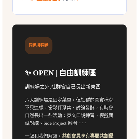
同步/非同步
✨
OPEN | 自由訓練區
訓練場之外,社群會自己長出新東西
六大訓練場是固定菜單，但社群的真實樣貌
不只這樣，當夥伴聚集、討論發酵，有時會
自然長出一些活動：英文口說練習、模擬面
試對練、Side Project 揪團⋯⋯
一起和我們解鎖，
共創會員享有專屬共創優