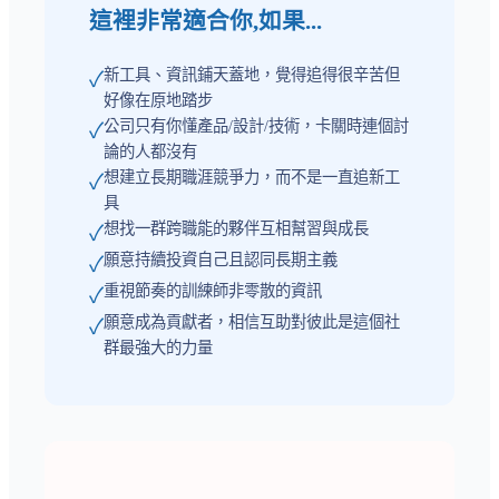
這裡非常適合你,如果...
新工具、資訊鋪天蓋地，覺得追得很辛苦但
✓
好像在原地踏步
公司只有你懂產品/設計/技術，卡關時連個討
✓
論的人都沒有
想建立長期職涯競爭力，而不是一直追新工
✓
具
想找一群跨職能的夥伴互相幫習與成長
✓
願意持續投資自己且認同長期主義
✓
重視節奏的訓練師非零散的資訊
✓
願意成為貢獻者，相信互助對彼此是這個社
✓
群最強大的力量