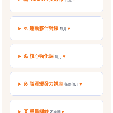
🏃 運動夥伴對練
▾
每月
💪 核心強化課
▾
每月
🎤 職涯爆發力講座
▾
每兩個月
🏋️ 重量訓練
▾
不定期